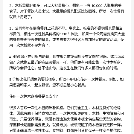
2、木板重量轻很多，可以大批量携带。想象一下有 10,000 人聚集的美
食节。对于餐饮人员来说，大批量的餐具配送比较困难，所以一次性餐具
就派上用场了。
3、公司每年在更换餐具上花费不菲。事实上，标准的不锈钢餐具是相当
昂贵的，相比一次性餐具价格的1/10！因此，如果一个公司需要购买大量
的餐具来更换丢失的餐具，或者需要为很多客人参加特定的晚宴活动，使
用一次木板就不足为奇了。
4. 假设您正在组织自助餐，但在聚会前发现您没有足够的银器。你会怎么
做？这就像去最近的商店买餐具一样。他们更有可能出售一次性木托盘，
所以你会抓住它。信不信由你，这发生在我们许多人都很匆忙的时候。
5.价格比我们想象的要低很多，所以不用担心使用一次性餐具。例如，如
果您要和家人一起去野餐，您不必总是小心餐具。
使用一次性木盘盛餐是否安全？
很多人喜欢一次性木盘的质朴风格。它们完全卫生，木材是良好的绝缘
体，因此有助于保持食物温暖。一次性木板更耐用，木材可生物降解和可
再生。只要保养得当，就没有理由避免使用木板来供应某些类型的食物。
深度和长期磨损需要更换，就像破损、破裂或脏了的木板需要更换一样。
只要正确清洁一次性木盘，食物就可以像任何其他盘子一样安全地供应。