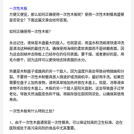
一次性木板
方便又便宜，那么如何正确使用一次性木板呢？使用一次性木制餐具盛餐
是否安全？下面这篇文章会给你答案。
如何正确使用一次性木板？
永远记住，液体是木盘最大的敌人。也就是说，用温水和洗碗液快速冲洗
是清洁这种碗的最佳方法。确保使用海绵的柔软表面而不是研磨表面，因
为这会刮掉并去除板上已经存在的任何表面。要干燥，或者更好的是，用
毛巾擦干，因为这样可以更快地去除表面的水分。
热量是木制盘子或器具的另一个敌人，因为温度升高会导致谷物翘曲和分
裂。不要将一次性木制餐具放入微波炉或洗碗机中，最好用手洗。如果您
需要在盘子上加热食物，请将其单独加热并放在木盘上。但是，汤等液体
食物不应放在木盘上。木板的另一个敌人是阳光直射。这会导致盘子过早
老化，导致天然油脂变色和干燥。将碗存放在厨房阴凉处，以确保其使用
寿命。
一次性木板有什么特别之处？
1、由于一次性木盘通常是一次性餐具，可以保证较高的卫生标准。这在
医院或处于高污染风险的食品中尤其重要。