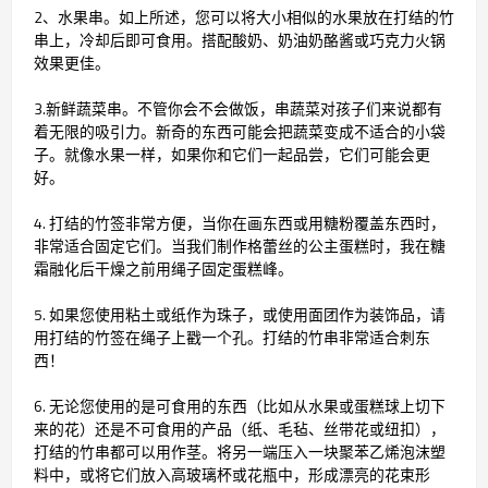
2、水果串。如上所述，您可以将大小相似的水果放在打结的竹
串上，冷却后即可食用。搭配酸奶、奶油奶酪酱或巧克力火锅
效果更佳。
3.新鲜蔬菜串。不管你会不会做饭，串蔬菜对孩子们来说都有
着无限的吸引力。新奇的东西可能会把蔬菜变成不适合的小袋
子。就像水果一样，如果你和它们一起品尝，它们可能会更
好。
4. 打结的竹签非常方便，当你在画东西或用糖粉覆盖东西时，
非常适合固定它们。当我们制作格蕾丝的公主蛋糕时，我在糖
霜融化后干燥之前用绳子固定蛋糕峰。
5. 如果您使用粘土或纸作为珠子，或使用面团作为装饰品，请
用打结的竹签在绳子上戳一个孔。打结的竹串非常适合刺东
西！
6. 无论您使用的是可食用的东西（比如从水果或蛋糕球上切下
来的花）还是不可食用的产品（纸、毛毡、丝带花或纽扣），
打结的竹串都可以用作茎。将另一端压入一块聚苯乙烯泡沫塑
料中，或将它们放入高玻璃杯或花瓶中，形成漂亮的花束形