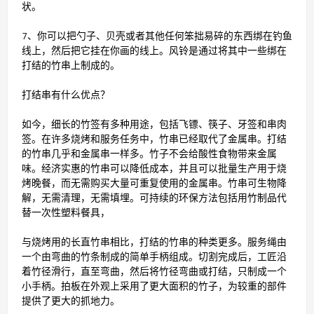
状。
7、你可以把勺子、贝壳或者其他任何笨拙易碎的东西绑在钓鱼
线上，然后把它挂在你画的线上。风铃是通过将其中一些绑在
打结的竹串上制成的。
打结串有什么优点？
如今，细长的竹签有多种用途，包括飞镖、筷子、牙签和串肉
签。在许多烧烤和服务任务中，竹串已经取代了金属串。打结
的竹串几乎和金属串一样多。竹子不会给酸性食物带来金属
味。经济实惠的竹串可以降低成本，并且可以批量生产用于烧
烤晚餐，而无需购买大量可重复使用的金属串。竹串可生物降
解，无需清理，无需填埋。可持续的环保方法包括用竹制品代
替一次性塑料餐具，
与烧烤用的长直竹串相比，打结的竹串的种类更多。服务绳由
一个由弯曲的竹条制成的简单手柄组成。切割完成后，工匠沿
着竹径滑行，直至弯曲，然后将竹径弯曲或打结，只制成一个
小手柄。拍板在外观上采用了更大面积的竹子，为较重的部件
提供了更大的抓地力。