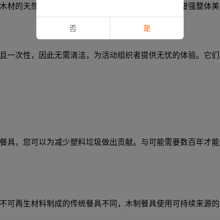
木材的天然纹理和图案可为任何活动增添一丝优雅，增强整体美
否
是
且一次性，因此无需清洁，为活动组织者提供无忧的体验。它们
餐具，您可以为减少塑料垃圾做出贡献。与可能需要数百年才能
不可再生材料制成的传统餐具不同，木制餐具使用可持续来源的