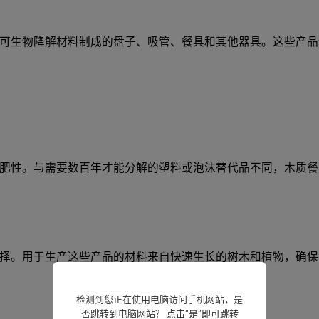
可生物降解材料制成的盘子、吸管、餐具和其他器具。这些产品
肥性。与需要数百年才能分解的塑料或泡沫替代品不同，木质餐
择。用于生产这些产品的材料来自快速生长的树木和植物，确保
检测到您正在使用电脑访问手机网站，是
否跳转到电脑网站？ 点击“是”即可跳转