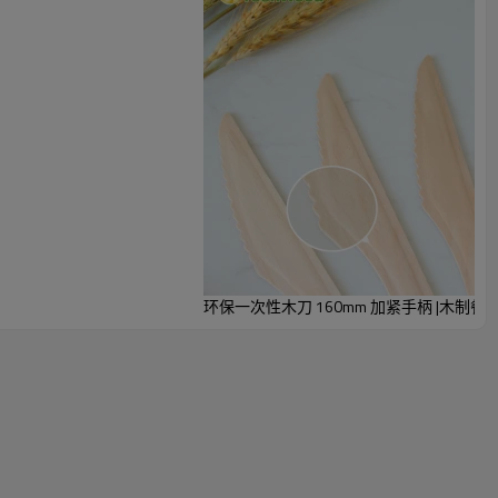
尺寸(mm)
160*34*1.7
环保一次性木刀 160mm 加紧手柄 |木制