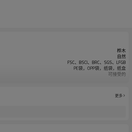
桦木
自然
FSC、BSCI、BRC、SGS、LFGB
PE袋，OPP袋，纸袋，纸盒
可接受的
餐具套装-接受客户设计
可烫印标志
酒店餐厅家居、派对、野餐等
更多
每款 100,000 支