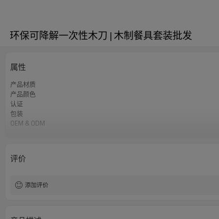
环保可降解一次性木刀 | 木制餐具套装批发
属性
产品材质
产品颜色
认证
包装
OEM & ODM
设计
标识
用法
评价
最小起订量
添加评价