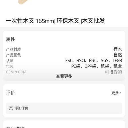
一次性木叉 165mm| 环保木叉 |木叉批发
属性
桦木
产品材质
自然
产品颜色
FSC、BSCI、BRC、SGS、LFGB
认证
PE袋，OPP袋，纸袋，纸盒
包装
可接受的
OEM & ODM
查看更多
餐具套装-接受客户设计
设计
可烫印标志
标识
酒店餐厅家居、派对、野餐等
用法
评价
更多
每款 100,000 支
最小起订量
添加评价