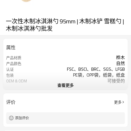
一次性木制冰淇淋勺 95mm | 木制冰铲 雪糕勺 |
木制冰淇淋勺批发
属性
桦木
产品材质
自然
产品颜色
FSC、BSCI、BRC、SGS、LFGB
认证
PE袋，OPP袋，纸袋，纸盒
包装
可接受的
OEM & ODM
查看更多
餐具套装-接受客户设计
设计
可烫印标志
标识
酒店餐厅家居、派对、野餐等
用法
评价
更多
每款 100,000 支
最小起订量
添加评价