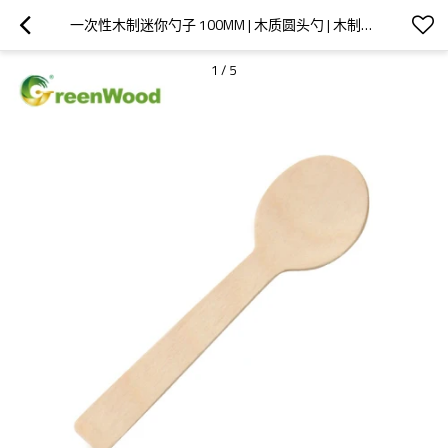
一次性木制迷你勺子 100MM | 木质圆头勺 | 木制冰淇淋勺批发
1
/
5