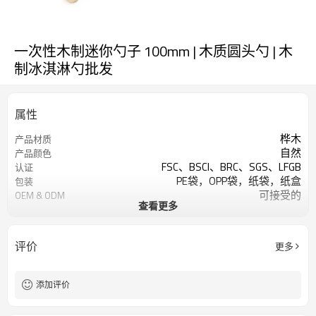
一次性木制迷你勺子 100mm | 木质圆头勺 | 木
制冰淇淋勺批发
属性
桦木
产品材质
自然
产品颜色
FSC、BSCI、BRC、SGS、LFGB
认证
PE袋，OPP袋，纸袋，纸盒
包装
可接受的
OEM & ODM
查看更多
餐具套装-接受客户设计
设计
可烫印标志
标识
酒店餐厅家居、派对、野餐等
用法
评价
更多
每件 100,000 件
最小起订量
添加评价